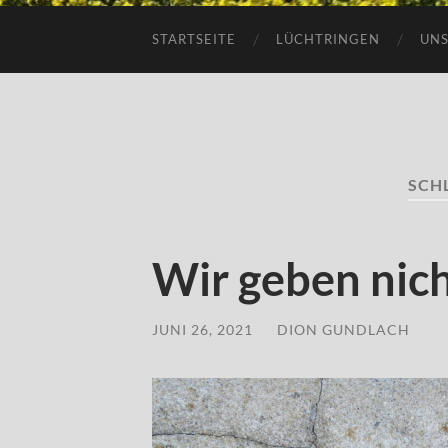
STARTSEITE
LÜCHTRINGEN
UNS
SCH
Wir geben nich
JUNI 26, 2021
/
DION GUNDLACH